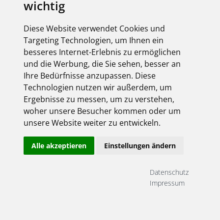
wichtig
Arbeitswelten
Mit ADARA bietet BRUMBERG eine LED-
Diese Website verwendet Cookies und
Pendelleuchte für Büro-, Besprechungs- und
Targeting Technologien, um Ihnen ein
Objektbereiche. Die Leuchte kombiniert
besseres Internet-Erlebnis zu ermöglichen
blendarmes Licht mit verschiedenen
Möglichkeiten für die Lichtplanung und eignet...
und die Werbung, die Sie sehen, besser an
mehr
Ihre Bedürfnisse anzupassen. Diese
Technologien nutzen wir außerdem, um
Ergebnisse zu messen, um zu verstehen,
woher unsere Besucher kommen oder um
03.08.2026
unsere Website weiter zu entwickeln.
Stecken statt spleißen:
Alle akzeptieren
Einstellungen ändern
Glasfaserstrecken schneller
installieren
Datenschutz
Vorkonfektionierte U-DQ-Trunkkabel und
Impressum
bestückte Breakoutboxen von EFB-Elektronik
ermöglichen eine schnelle Glasfaserinstallation
ohne Spleißarbeiten vor Ort. Das reduziert den