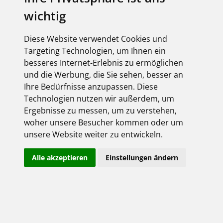
Dominik Kost
wichtig
Diese Website verwendet Cookies und
Seitenbetreiber
Targeting Technologien, um Ihnen ein
besseres Internet-Erlebnis zu ermöglichen
und die Werbung, die Sie sehen, besser an
FEGIME Deutschland GmbH & Co. KG
Ihre Bedürfnisse anzupassen. Diese
Technologien nutzen wir außerdem, um
Gutenstetter Str. 8e
Ergebnisse zu messen, um zu verstehen,
woher unsere Besucher kommen oder um
90449 Nürnberg
unsere Website weiter zu entwickeln.
Deutschland
Alle akzeptieren
Einstellungen ändern
E-Mail:
info@fegime.de
Tel.: +49 911 6433 0