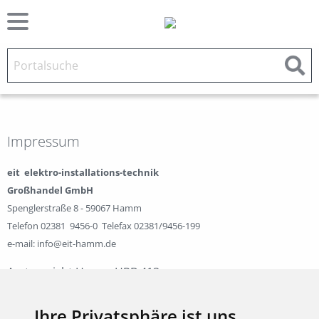
Impressum
eit elektro-installations-technik
Großhandel GmbH
Spenglerstraße 8 - 59067 Hamm
Telefon 02381 9456-0 Telefax 02381/9456-199
e-mail:
info@eit-hamm.de
Amtsgericht Hamm HRB 413
Geschäftsführer:
Markus Wendzinski
Ihre Privatsphäre ist uns